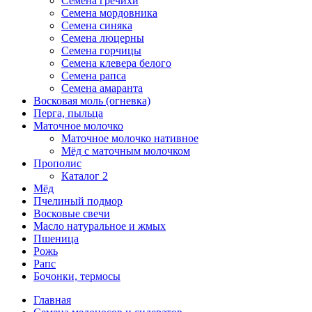
Семена гречихи
Семена мордовника
Семена синяка
Семена люцерны
Семена горчицы
Семена клевера белого
Семена рапса
Семена амаранта
Восковая моль (огневка)
Перга, пыльца
Маточное молочко
Маточное молочко нативное
Мёд с маточным молочком
Прополис
Каталог 2
Мёд
Пчелиный подмор
Восковые свечи
Масло натуральное и жмых
Пшеница
Рожь
Рапс
Бочонки, термосы
Главная