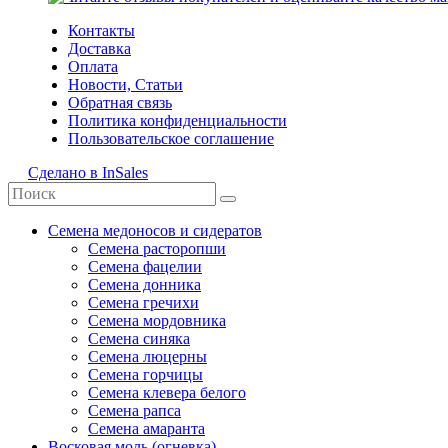
Контакты
Доставка
Оплата
Новости, Статьи
Обратная связь
Политика конфиденциальности
Пользовательское соглашение
Сделано в InSales
Семена медоносов и сидератов
Семена расторопши
Семена фацелии
Семена донника
Семена гречихи
Семена мордовника
Семена синяка
Семена люцерны
Семена горчицы
Семена клевера белого
Семена рапса
Семена амаранта
Восковая моль (огневка)