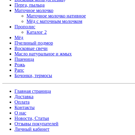
Перга, пыльца
Маточное молочко
Маточное молочко нативное
Мёд с маточным молочком
Прополис
Каталог 2
Мёд
Пчелиный подмор
Восковые свечи
Масло натуральное и жмых
Пшеница
Рожь
Рапс
Бочонки, термосы
Главная страница
Доставка
Оплата
Контакты
О нас
Новости, Статьи
Отзывы покупателей
Личный кабинет