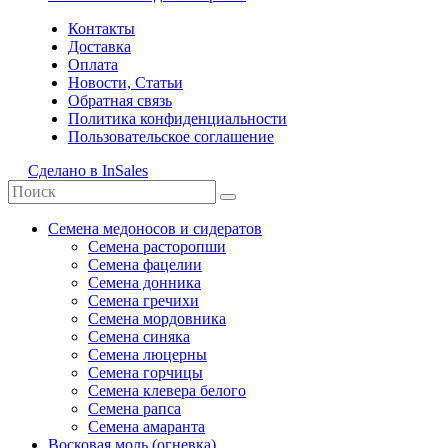
Контакты
Доставка
Оплата
Новости, Статьи
Обратная связь
Политика конфиденциальности
Пользовательское соглашение
Сделано в InSales
Семена медоносов и сидератов
Семена расторопши
Семена фацелии
Семена донника
Семена гречихи
Семена мордовника
Семена синяка
Семена люцерны
Семена горчицы
Семена клевера белого
Семена рапса
Семена амаранта
Восковая моль (огневка)