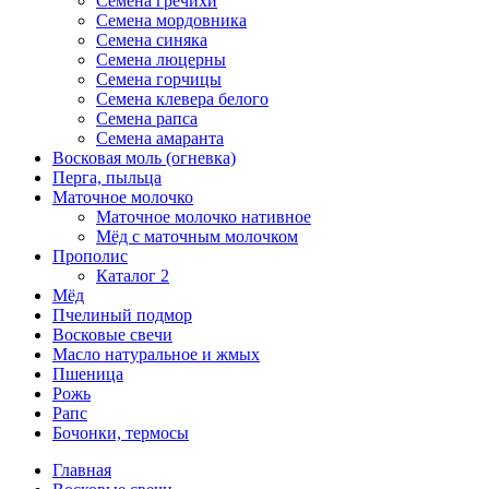
Семена гречихи
Семена мордовника
Семена синяка
Семена люцерны
Семена горчицы
Семена клевера белого
Семена рапса
Семена амаранта
Восковая моль (огневка)
Перга, пыльца
Маточное молочко
Маточное молочко нативное
Мёд с маточным молочком
Прополис
Каталог 2
Мёд
Пчелиный подмор
Восковые свечи
Масло натуральное и жмых
Пшеница
Рожь
Рапс
Бочонки, термосы
Главная