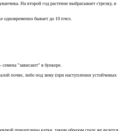
ванчика. На второй год растение выбрасывает стрелку, и
ке одновременно бывает до 10 пчел.
 семена "зависают" в бункере.
талой почве, либо под зиму (при наступлении устойчивых
еялкой прицеплены катки, таким образом сразу же ведется