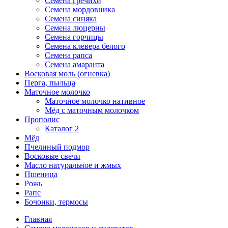
Семена гречихи
Семена мордовника
Семена синяка
Семена люцерны
Семена горчицы
Семена клевера белого
Семена рапса
Семена амаранта
Восковая моль (огневка)
Перга, пыльца
Маточное молочко
Маточное молочко нативное
Мёд с маточным молочком
Прополис
Каталог 2
Мёд
Пчелиный подмор
Восковые свечи
Масло натуральное и жмых
Пшеница
Рожь
Рапс
Бочонки, термосы
Главная