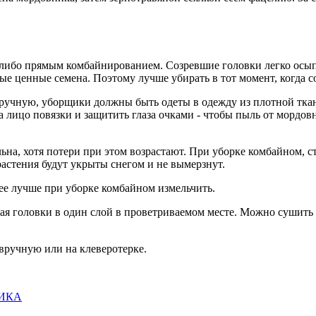
либо прямым комбайнированием. Созревшие головки легко осыпа
ые ценные семена. Поэтому лучше убирать в тот момент, когда с
 вручную, уборщики должны быть одеты в одежду из плотной тк
лицо повязки и защитить глаза очками - чтобы пыль от мордовн
на, хотя потери при этом возрастают. При уборке комбайном, ст
 растения будут укрыты снегом и не вымерзнут.
 ее лучше при уборке комбайном измельчить.
я головки в один слой в проветриваемом месте. Можно сушить 
вручную или на клеверотерке.
ИКА