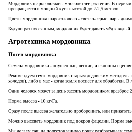
Мордовник шароголовый - многолетнее растение. В первый г
превращается в мощный куст высотой до 2-2,5 метров.
Цветы мордовника шароголового - светло-серые шары диамет
Будучи раз посеянным, мордовник будет давать мёд каждый г
Агротехника мордовника
Посев мордовника
Семена мордовника - опушенные, легкие, и склонны сцеплят
Рекомендуем сеять мордовник старым дедовским методом - в
холодов), либо в мае - когда земля поспеет для обработки. 
Один человек может за день засеять мордовником вразброс 2
Норма высева - 10 кг/Га.
Сразу после высева желательно проборонить, или прикатать
Можно высевать мордовник под покров фацелии. Норма высев
Мы делаем так: на подготовленную почву разбрасываем семе