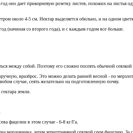
од оно дает прикорневую розетку листев, похожих на листья оду
ром около 4-5 см. Нектар выделяется обильно, и на одном цвет
од (начиная со второго года), и с каждым годом все больше.
ься между собой. Поэтому его сложно посеять обычной сеялкой -
ручную, вразброс. Это можно делать ранней весной - по мерзло
В любом случае, сеять желательно на подготовленную почву.
 гектара земли.
.
а фацелии в этом случае - 6-8 кг/Га.
на мордовника, затем зернотравяной сеялкой сеем фацелию. За с