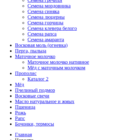
Семена гречихи
Семена мордовника
Семена синяка
Семена люцерны
Семена горчицы
Семена клевера белого
Семена рапса
Семена амаранта
Восковая моль (огневка)
Перга, пыльца
Маточное молочко
Маточное молочко нативное
Мёд с маточным молочком
Прополис
Каталог 2
Мёд
Пчелиный подмор
Восковые свечи
Масло натуральное и жмых
Пшеница
Рожь
Рапс
Бочонки, термосы
Главная