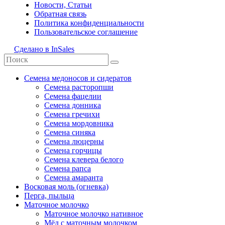
Новости, Статьи
Обратная связь
Политика конфиденциальности
Пользовательское соглашение
Сделано в InSales
Семена медоносов и сидератов
Семена расторопши
Семена фацелии
Семена донника
Семена гречихи
Семена мордовника
Семена синяка
Семена люцерны
Семена горчицы
Семена клевера белого
Семена рапса
Семена амаранта
Восковая моль (огневка)
Перга, пыльца
Маточное молочко
Маточное молочко нативное
Мёд с маточным молочком