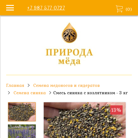
+7 987 577 0727
(
0
)
Главная
Семена медоносов и сидератов
Семена синяка
Смесь синяка с козлятником - 3 кг
13%