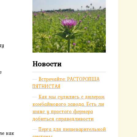
ду
Новости
е
Встречайте: РАСТОРОПША
ПЯТНИСТАЯ
Как мы судились с дилером
комбайнового завода. Есть ли
шанс у простого фермера
добиться справедливости
Перга для пищеварительной
ле как
системы