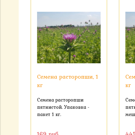
Семена расторопши, 1
Сем
кг
кг
Семена расторопши
Сем
пятнистой. Упаковка -
пят
пакет 1 кг.
меш
169 руб
44