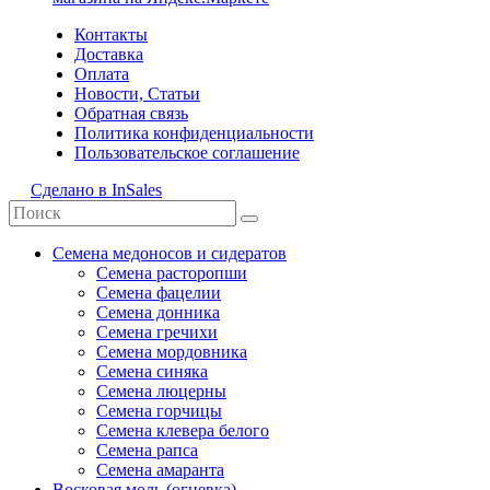
Контакты
Доставка
Оплата
Новости, Статьи
Обратная связь
Политика конфиденциальности
Пользовательское соглашение
Сделано в InSales
Семена медоносов и сидератов
Семена расторопши
Семена фацелии
Семена донника
Семена гречихи
Семена мордовника
Семена синяка
Семена люцерны
Семена горчицы
Семена клевера белого
Семена рапса
Семена амаранта
Восковая моль (огневка)