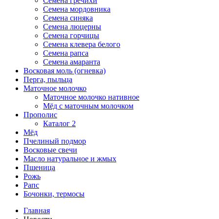
Семена гречихи
Семена мордовника
Семена синяка
Семена люцерны
Семена горчицы
Семена клевера белого
Семена рапса
Семена амаранта
Восковая моль (огневка)
Перга, пыльца
Маточное молочко
Маточное молочко нативное
Мёд с маточным молочком
Прополис
Каталог 2
Мёд
Пчелиный подмор
Восковые свечи
Масло натуральное и жмых
Пшеница
Рожь
Рапс
Бочонки, термосы
Главная